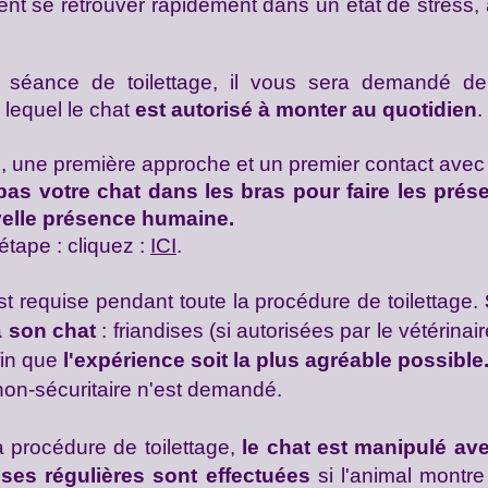
nt se retrouver rapidement dans un état de stress, a
a séance de toilettage, il vous sera demandé d
r lequel le chat
est autorisé à monter au quotidien
.
le, une première approche et un premier contact avec 
as votre chat dans les bras pour faire les prése
uvelle présence humaine.
étape : cliquez :
ICI
.
st requise
pendant
toute la procédure de toilettage.
à son chat
: friandises (
si autorisées par le vétérinai
fin que
l'expérience soit la plus agréable possible
on-sécuritaire n'est demandé.
a procédure de toilettage,
le chat est manipulé ave
ses régulières sont effectuées
si l'animal montre