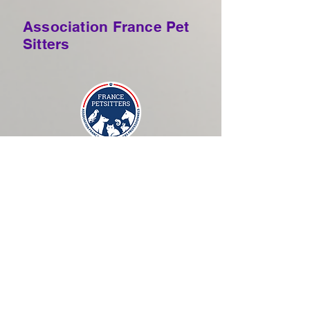
Association France Pet
Sitters
Le chat dans sa maison
Garde de chats à domicile - Nathalie
Rodionoff