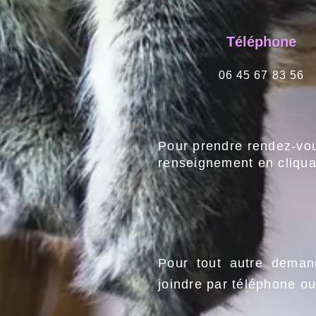
Téléphone
06 45 67 83 56
Pour prendre rendez-vou
renseignement en cliqua
Pour tout autre deman
joindre par téléphone ou