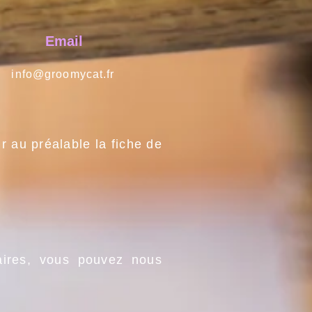
Email
info@groomycat.fr
ir au préalable la fiche de
ires, vous pouvez nous