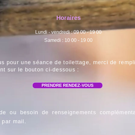
Horaires
Lundi - vendredi : 09 00 - 19 00
Samedi : 10 00 - 19 00
s pour une séance de toilettage
, merci de rempl
nt sur le bouton ci-dessous :
PRENDRE RENDEZ-VOUS
de ou besoin de renseignements complémenta
 par mail.